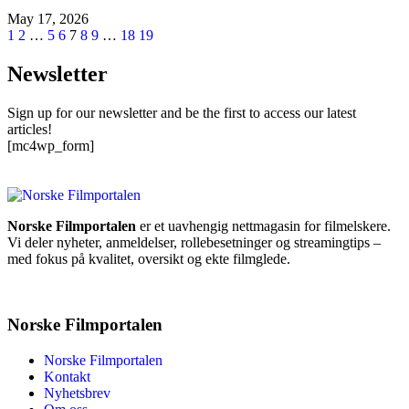
May 17, 2026
1
2
…
5
6
7
8
9
…
18
19
Newsletter
Sign up for our newsletter and be the first to access our latest
articles!
[mc4wp_form]
Norske Filmportalen
er et uavhengig nettmagasin for filmelskere.
Vi deler nyheter, anmeldelser, rollebesetninger og streamingtips –
med fokus på kvalitet, oversikt og ekte filmglede.
Norske Filmportalen
Norske Filmportalen
Kontakt
Nyhetsbrev