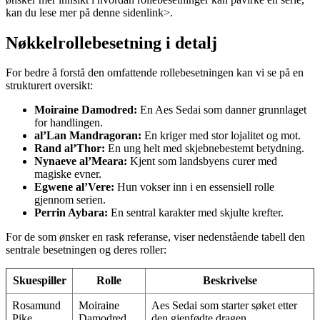
kan du lese mer på
denne siden
link>.
Nøkkelrollebesetning i detalj
For bedre å forstå den omfattende rollebesetningen kan vi se på en
strukturert oversikt:
Moiraine Damodred:
En Aes Sedai som danner grunnlaget
for handlingen.
al’Lan Mandragoran:
En kriger med stor lojalitet og mot.
Rand al’Thor:
En ung helt med skjebnebestemt betydning.
Nynaeve al’Meara:
Kjent som landsbyens curer med
magiske evner.
Egwene al’Vere:
Hun vokser inn i en essensiell rolle
gjennom serien.
Perrin Aybara:
En sentral karakter med skjulte krefter.
For de som ønsker en rask referanse, viser nedenstående tabell den
sentrale besetningen og deres roller:
Skuespiller
Rolle
Beskrivelse
Rosamund
Moiraine
Aes Sedai som starter søket etter
Pike
Damodred
den gjenfødte dragen