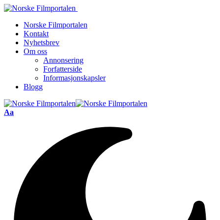
Norske Filmportalen
Kontakt
Nyhetsbrev
Om oss
Annonsering
Forfatterside
Informasjonskapsler
Blogg
Font
Aa
Resizer