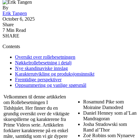
By
Erik Tangen
October 6, 2025
Share
7 Min Read
SHARE
Contents
Oversikt over rollebesetningen
Nøkkelrollebesetning i detalj
Nye skandinaviske innslag
Karakterutvikling og produksjonsinnsikt
Fremtidige perspektiver
Oppsummering og vanlige spørsmål
Velkommen til denne artikkelen
Rosamund Pike som
om Rollebesetningen I
Moiraine Damodred
Tidshjulet. Her finner du en
Daniel Henney som al’Lan
grundig oversikt over de viktigste
Mandragoran
skuespillerne og karakterene fra
Josha Stradowski som
Prime Videos serie. Artikkelen
Rand al’Thor
forklarer karakterene på en enkel
Zoë Robins som Nynaeve
måte, samtidig som vi gir dypere