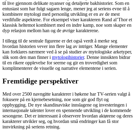
til live gjennom delikate nyanser og detaljerte bakhistorier. Som en
entusiast som har fulgt sagaen lenge, mener jeg at seriens evne til å
kombinere mytologi med personlig utvikling er en av de mest
verdifulle aspektene. For eksempel viser karakteren Rand al’Thor et
klassisk heltemot kombinert med en indre kamp, noe som skaper en
dyp relasjon mellom han og de øvrige karakterene.
I tillegg til de sentrale figurene er det også verdt å merke seg
hvordan historien vever inn flere lag av intriger. Mange elementer
kan forklares nærmere ved å se på studier av mytologiske arketyper,
slik som den man finner i
mytologihistorier
. Denne innsikten bidrar
til en rikere opplevelse for seerne og gir en troverdighet som
komplimenterer de visuelle og narrative elementene i serien.
Fremtidige perspektiver
Med over 2500 navngitte karakterer i bøkene har TV-serien valgt å
fokusere på en kjernebesetning, noe som gir god flyt og
oppbygging. De nye skandinaviske innslagene og investeringen i
internasjonale talenter lover en spennende utvikling i de kommende
sesongene. Det er interessant å observere hvordan aktørene og deres
karakterer utvikler seg, og hvordan små endringer kan få stor
innvirkning på seriens retning.