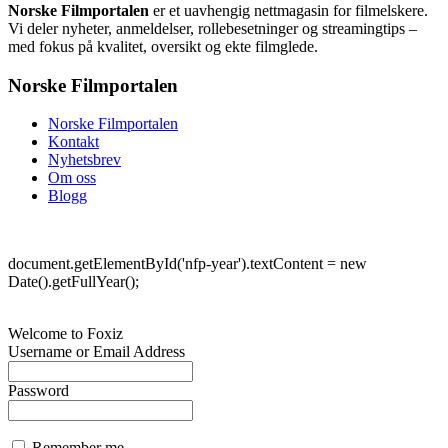
Norske Filmportalen
er et uavhengig nettmagasin for filmelskere.
Vi deler nyheter, anmeldelser, rollebesetninger og streamingtips –
med fokus på kvalitet, oversikt og ekte filmglede.
Norske Filmportalen
Norske Filmportalen
Kontakt
Nyhetsbrev
Om oss
Blogg
©
Norske Filmportalen. Alle rettigheter forbeholdt.
document.getElementById('nfp-year').textContent = new
Date().getFullYear();
Welcome to Foxiz
Username or Email Address
Password
Remember me