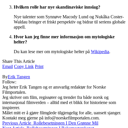
Hvilken rolle har nye skandinaviske innslag?
Nye talenter som Synnøve Macody Lund og Nukâka Coster-
Waldau bringer et friskt perspektiv og bidrar til seriens globale
appell.
Hvor kan jeg finne mer informasjon om mytologiske
helter?
Du kan lese mer om mytologiske helter på
Wikipedia
.
Share This Article
Email
Copy Link
Print
By
Erik Tangen
Follow:
Jeg heter Erik Tangen og er ansvarlig redaktør for Norske
Filmportalen.
Jeg skriver om film, regissører og trender fra både norsk og
internasjonal filmverden – alltid med et blikk for historiene som
inspirerer.
Målet mitt er å gjøre filmglede tilgjengelig for alle, uansett sjanger.
Kontakt meg gjerne på
info@norskefilmportalen.com
.
Previous Article
Rollebesetningen I Den Grønne Mil