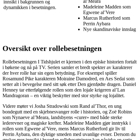
al’Meara
innsikt i bakgrunnen og
Madeleine Madden som
dynamikken i besetningen.
Egwene al’Vere
Marcus Rutherford som
Perrin Aybara
Nye skandinaviske innslag
Oversikt over rollebesetningen
Rollebesetningen I Tidshjulet er kjernen i den episke historien fortalt
i bøkene og nå på TV. Serien samler et bredt spekter av karakterer
der hver rolle har sin egen betydning. For eksempel spiller
Rosamund Pike karakteren Moiraine Damodred, en Aes Sedai som
setter alt i bevegelse med sitt søk etter Den gjenfødte dragen. Daniel
Henney tar etterfølgende rollen som den lojale krigeren al’Lan
Mandragoran – en viktig beskytter med stor styrke og lojalitet.
Videre møter vi Josha Stradowski som Rand al’Thor, en ung
bondegutt med en skjebnesvanger rolle i historien, og Zoë Robins
som Nynaeve al’Meara, landsbyens «curer» med både sterke
lederevner og magiske krefter. Madeleine Madden gjør inntrykk i
rollen som Egwene al’Vere, mens Marcus Rutherford gir liv til
Perrin Aybara, den dyktige smeden med uvanlige evner. Dersom du
ønsker mer innsikt i hvordan rollebesetninger kan påvirke en serie,