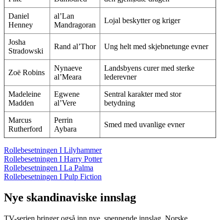
Daniel
al’Lan
Lojal beskytter og kriger
Henney
Mandragoran
Josha
Rand al’Thor
Ung helt med skjebnetunge evner
Stradowski
Nynaeve
Landsbyens curer med sterke
Zoë Robins
al’Meara
lederevner
Madeleine
Egwene
Sentral karakter med stor
Madden
al’Vere
betydning
Marcus
Perrin
Smed med uvanlige evner
Rutherford
Aybara
Rollebesetningen I Lilyhammer
Rollebesetningen I Harry Potter
Rollebesetningen I La Palma
Rollebesetningen I Pulp Fiction
Nye skandinaviske innslag
TV-serien bringer også inn nye, spennende innslag. Norske