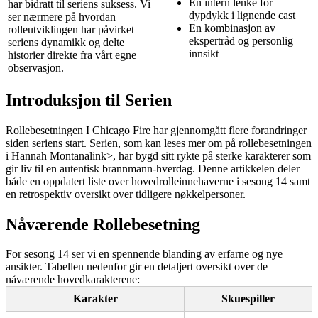
En intern lenke for
har bidratt til seriens suksess. Vi
dypdykk i lignende cast
ser nærmere på hvordan
En kombinasjon av
rolleutviklingen har påvirket
ekspertråd og personlig
seriens dynamikk og delte
innsikt
historier direkte fra vårt egne
observasjon.
Introduksjon til Serien
Rollebesetningen I Chicago Fire har gjennomgått flere forandringer
siden seriens start. Serien, som kan leses mer om på
rollebesetningen
i Hannah Montana
link>, har bygd sitt rykte på sterke karakterer som
gir liv til en autentisk brannmann-hverdag. Denne artikkelen deler
både en oppdatert liste over hovedrolleinnehaverne i sesong 14 samt
en retrospektiv oversikt over tidligere nøkkelpersoner.
Nåværende Rollebesetning
For sesong 14 ser vi en spennende blanding av erfarne og nye
ansikter. Tabellen nedenfor gir en detaljert oversikt over de
nåværende hovedkarakterene:
Karakter
Skuespiller