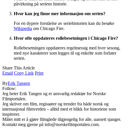
påvirkning på seriens historie.
Hvor kan jeg finne mer informasjon om serien?
For en dypere forståelse av seriehistorien kan du besøke
Wikipedia
om Chicago Fire.
Hvor ofte oppdateres rollebesetningen i Chicago Fire?
Rollebesetningen oppdateres regelmessig med hver sesong,
med nye karakterer som legges til og enkelte som forlater
serien.
Share This Article
Email
Copy Link
Print
By
Erik Tangen
Follow:
Jeg heter Erik Tangen og er ansvarlig redaktør for Norske
Filmportalen.
Jeg skriver om film, regissører og trender fra både norsk og
internasjonal filmverden – alltid med et blikk for historiene som
inspirerer.
Målet mitt er å gjøre filmglede tilgjengelig for alle, uansett sjanger.
Kontakt meg gjerne på
info@norskefilmportalen.com
.