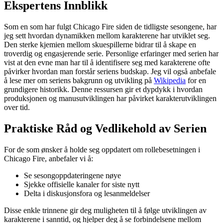
Ekspertens Innblikk
Som en som har fulgt Chicago Fire siden de tidligste sesongene, har
jeg sett hvordan dynamikken mellom karakterene har utviklet seg.
Den sterke kjemien mellom skuespillerne bidrar til å skape en
troverdig og engasjerende serie. Personlige erfaringer med serien har
vist at den evne man har til å identifisere seg med karakterene ofte
påvirker hvordan man forstår seriens budskap. Jeg vil også anbefale
å lese mer om seriens bakgrunn og utvikling på
Wikipedia
for en
grundigere historikk. Denne ressursen gir et dypdykk i hvordan
produksjonen og manusutviklingen har påvirket karakterutviklingen
over tid.
Praktiske Råd og Vedlikehold av Serien
For de som ønsker å holde seg oppdatert om rollebesetningen i
Chicago Fire, anbefaler vi å:
Se sesongoppdateringene nøye
Sjekke offisielle kanaler for siste nytt
Delta i diskusjonsfora og lesanmeldelser
Disse enkle trinnene gir deg muligheten til å følge utviklingen av
karakterene i sanntid, og hjelper deg å se forbindelsene mellom