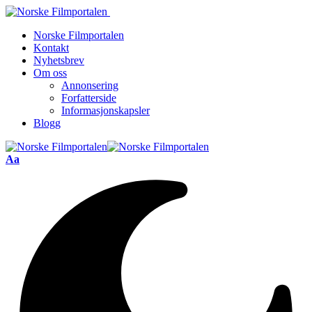
Norske Filmportalen
Kontakt
Nyhetsbrev
Om oss
Annonsering
Forfatterside
Informasjonskapsler
Blogg
Font
Aa
Resizer