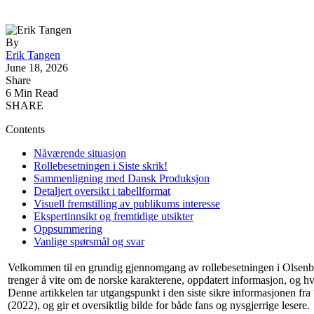
By
Erik Tangen
June 18, 2026
Share
6 Min Read
SHARE
Contents
Nåværende situasjon
Rollebesetningen i Siste skrik!
Sammenligning med Dansk Produksjon
Detaljert oversikt i tabellformat
Visuell fremstilling av publikums interesse
Ekspertinnsikt og fremtidige utsikter
Oppsummering
Vanlige spørsmål og svar
Velkommen til en grundig gjennomgang av rollebesetningen i Olsenban
trenger å vite om de norske karakterene, oppdatert informasjon, og hv
Denne artikkelen tar utgangspunkt i den siste sikre informasjonen fra
(2022), og gir et oversiktlig bilde for både fans og nysgjerrige lesere.