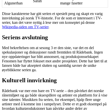
Sarah
Algunerhan
mange fasetter
Disse karakterene har gitt serien et spesielt preg og skapt en varig
innvirkning på norsk TV-historie. For de som er interessert i TV-
serier, kan det være nyttig å lese mer om konseptet på denne
Wikipedia-siden om TV-serier
.
Seriens avslutning
Med bekreftelsen om at sesong 3 er den siste, var det en del
spekulasjoner og diskusjoner rundt fremtiden til Rådebank. Ingen
nye oppdateringer har blitt annonsert, og produksjonsselskapet
Fenomen har flyttet fokuset mot andre prosjekter. Dette har ført til at
fansen både har akseptert slutten og samtidig savner de unike
øyeblikkene serien ga.
Kulturell innvirkning
Rådebank var mer enn bare en TV-serie – den påvirket det norske
rånemiljøet og ga både skuespillere og artister en plattform for å vise
sine talenter. Musikken fra serien, for eksempel, hjalp flere unge
artister med å komme inn i rampelyset. Dette er et godt eksempel på
hvordan kulturproduksjoner kan påvirke andre deler av