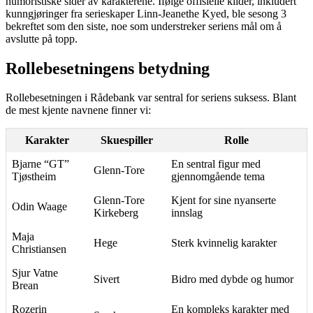
humoristiske sider av karakterene. Ifølge offisielle kilder, inkludert
kunngjøringer fra serieskaper Linn-Jeanethe Kyed, ble sesong 3
bekreftet som den siste, noe som understreker seriens mål om å
avslutte på topp.
Rollebesetningens betydning
Rollebesetningen i Rådebank var sentral for seriens suksess. Blant
de mest kjente navnene finner vi:
Karakter
Skuespiller
Rolle
Bjarne “GT”
En sentral figur med
Glenn-Tore
Tjøstheim
gjennomgående tema
Glenn-Tore
Kjent for sine nyanserte
Odin Waage
Kirkeberg
innslag
Maja
Hege
Sterk kvinnelig karakter
Christiansen
Sjur Vatne
Sivert
Bidro med dybde og humor
Brean
Rozerin
En kompleks karakter med