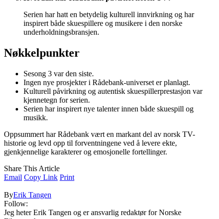
Serien har hatt en betydelig kulturell innvirkning og har
inspirert både skuespillere og musikere i den norske
underholdningsbransjen.
Nøkkelpunkter
Sesong 3 var den siste.
Ingen nye prosjekter i Rådebank-universet er planlagt.
Kulturell påvirkning og autentisk skuespillerprestasjon var
kjennetegn for serien.
Serien har inspirert nye talenter innen både skuespill og
musikk.
Oppsummert har Rådebank vært en markant del av norsk TV-
historie og levd opp til forventningene ved å levere ekte,
gjenkjennelige karakterer og emosjonelle fortellinger.
Share This Article
Email
Copy Link
Print
By
Erik Tangen
Follow:
Jeg heter Erik Tangen og er ansvarlig redaktør for Norske