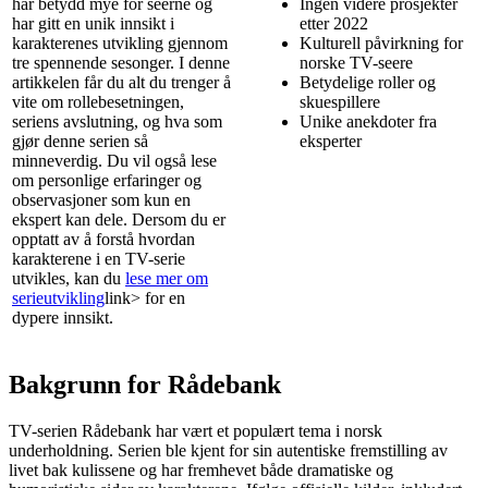
har betydd mye for seerne og
Ingen videre prosjekter
har gitt en unik innsikt i
etter 2022
karakterenes utvikling gjennom
Kulturell påvirkning for
tre spennende sesonger. I denne
norske TV-seere
artikkelen får du alt du trenger å
Betydelige roller og
vite om rollebesetningen,
skuespillere
seriens avslutning, og hva som
Unike anekdoter fra
gjør denne serien så
eksperter
minneverdig. Du vil også lese
om personlige erfaringer og
observasjoner som kun en
ekspert kan dele. Dersom du er
opptatt av å forstå hvordan
karakterene i en TV-serie
utvikles, kan du
lese mer om
serieutvikling
link> for en
dypere innsikt.
Bakgrunn for Rådebank
TV-serien Rådebank har vært et populært tema i norsk
underholdning. Serien ble kjent for sin autentiske fremstilling av
livet bak kulissene og har fremhevet både dramatiske og