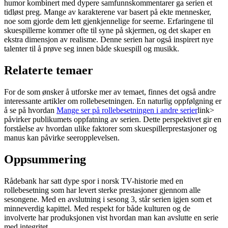
humor kombinert med dypere samfunnskommentarer ga serien et
tidløst preg. Mange av karakterene var basert på ekte mennesker,
noe som gjorde dem lett gjenkjennelige for seerne. Erfaringene til
skuespillerne kommer ofte til syne på skjermen, og det skaper en
ekstra dimensjon av realisme. Denne serien har også inspirert nye
talenter til å prøve seg innen både skuespill og musikk.
Relaterte temaer
For de som ønsker å utforske mer av temaet, finnes det også andre
interessante artikler om rollebesetningen. En naturlig oppfølgning er
å se på hvordan
Mange ser på rollebesetningen i andre serier
link>
påvirker publikumets oppfatning av serien. Dette perspektivet gir en
forståelse av hvordan ulike faktorer som skuespillerprestasjoner og
manus kan påvirke seeropplevelsen.
Oppsummering
Rådebank har satt dype spor i norsk TV-historie med en
rollebesetning som har levert sterke prestasjoner gjennom alle
sesongene. Med en avslutning i sesong 3, står serien igjen som et
minneverdig kapittel. Med respekt for både kulturen og de
involverte har produksjonen vist hvordan man kan avslutte en serie
med integritet.