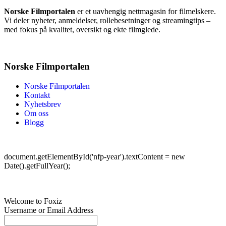
Norske Filmportalen
er et uavhengig nettmagasin for filmelskere.
Vi deler nyheter, anmeldelser, rollebesetninger og streamingtips –
med fokus på kvalitet, oversikt og ekte filmglede.
Norske Filmportalen
Norske Filmportalen
Kontakt
Nyhetsbrev
Om oss
Blogg
©
Norske Filmportalen. Alle rettigheter forbeholdt.
document.getElementById('nfp-year').textContent = new
Date().getFullYear();
Welcome to Foxiz
Username or Email Address