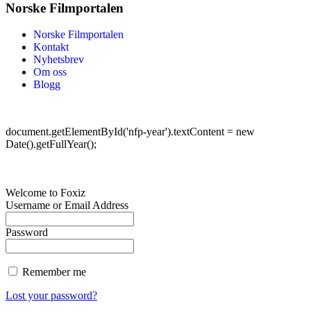
Norske Filmportalen
Norske Filmportalen
Kontakt
Nyhetsbrev
Om oss
Blogg
©
Norske Filmportalen. Alle rettigheter forbeholdt.
document.getElementById('nfp-year').textContent = new
Date().getFullYear();
Welcome to Foxiz
Username or Email Address
Password
Remember me
Lost your password?