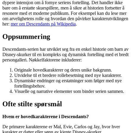
dypere intensjon om å fornye seriens fortelling. Det handler ikke
bare om å erstatte skuespillere, men å sikre at historien fortsetter å
resonere med et moderne publikum. For eksempel kan du lese mer
om arvelighetens rolle og hvordan den påvirker karakterutviklingen
her:
mer om Descendants på Wikipedia
.
Oppsummering
Descendants-serien har utviklet seg fra en enkel historie om barn av
Disney-skurker til en kompleks og dynamisk fortelling med et bredt
persongalleri. Nøkkelfaktorene inkluderer:
Originale hovedkarakterer og deres unike bakgrunn.
Utvidelse til et bredere rollebesetning med nye karakterer.
Dynamiske endringer og erstatninger som følger med nye
fortellingsbehov.
Visuelle og narrative elementer som binder serien sammen.
Ofte stilte spørsmål
Hvem er hovedkarakterene i Descendants?
De primære karakterene er Mal, Evie, Carlos og Jay, hvor hver
karakter er datter eller sønn av kjente Disney-skurker.