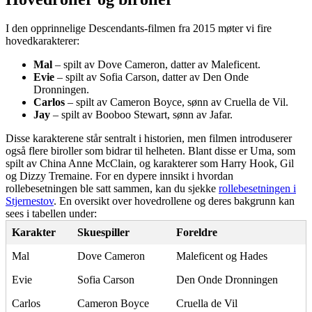
I den opprinnelige Descendants-filmen fra 2015 møter vi fire
hovedkarakterer:
Mal
– spilt av Dove Cameron, datter av Maleficent.
Evie
– spilt av Sofia Carson, datter av Den Onde
Dronningen.
Carlos
– spilt av Cameron Boyce, sønn av Cruella de Vil.
Jay
– spilt av Booboo Stewart, sønn av Jafar.
Disse karakterene står sentralt i historien, men filmen introduserer
også flere biroller som bidrar til helheten. Blant disse er Uma, som
spilt av China Anne McClain, og karakterer som Harry Hook, Gil
og Dizzy Tremaine. For en dypere innsikt i hvordan
rollebesetningen ble satt sammen, kan du sjekke
rollebesetningen i
Stjernestov
. En oversikt over hovedrollene og deres bakgrunn kan
sees i tabellen under:
Karakter
Skuespiller
Foreldre
Mal
Dove Cameron
Maleficent og Hades
Evie
Sofia Carson
Den Onde Dronningen
Carlos
Cameron Boyce
Cruella de Vil