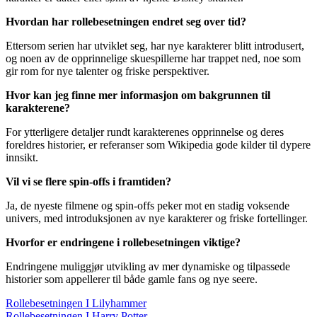
Hvordan har rollebesetningen endret seg over tid?
Ettersom serien har utviklet seg, har nye karakterer blitt introdusert,
og noen av de opprinnelige skuespillerne har trappet ned, noe som
gir rom for nye talenter og friske perspektiver.
Hvor kan jeg finne mer informasjon om bakgrunnen til
karakterene?
For ytterligere detaljer rundt karakterenes opprinnelse og deres
foreldres historier, er referanser som Wikipedia gode kilder til dypere
innsikt.
Vil vi se flere spin-offs i framtiden?
Ja, de nyeste filmene og spin-offs peker mot en stadig voksende
univers, med introduksjonen av nye karakterer og friske fortellinger.
Hvorfor er endringene i rollebesetningen viktige?
Endringene muliggjør utvikling av mer dynamiske og tilpassede
historier som appellerer til både gamle fans og nye seere.
Rollebesetningen I Lilyhammer
Rollebesetningen I Harry Potter