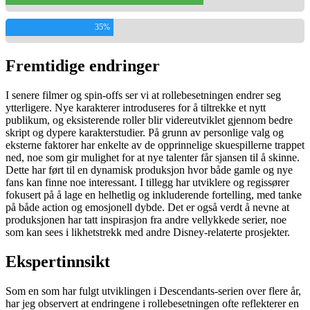
35%
Fremtidige endringer
I senere filmer og spin-offs ser vi at rollebesetningen endrer seg
ytterligere. Nye karakterer introduseres for å tiltrekke et nytt
publikum, og eksisterende roller blir videreutviklet gjennom bedre
skript og dypere karakterstudier. På grunn av personlige valg og
eksterne faktorer har enkelte av de opprinnelige skuespillerne trappet
ned, noe som gir mulighet for at nye talenter får sjansen til å skinne.
Dette har ført til en dynamisk produksjon hvor både gamle og nye
fans kan finne noe interessant. I tillegg har utviklere og regissører
fokusert på å lage en helhetlig og inkluderende fortelling, med tanke
på både action og emosjonell dybde. Det er også verdt å nevne at
produksjonen har tatt inspirasjon fra andre vellykkede serier, noe
som kan sees i likhetstrekk med andre Disney-relaterte prosjekter.
Ekspertinnsikt
Som en som har fulgt utviklingen i Descendants-serien over flere år,
har jeg observert at endringene i rollebesetningen ofte reflekterer en