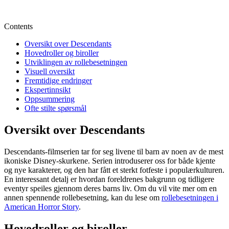
Contents
Oversikt over Descendants
Hovedroller og biroller
Utviklingen av rollebesetningen
Visuell oversikt
Fremtidige endringer
Ekspertinnsikt
Oppsummering
Ofte stilte spørsmål
Oversikt over Descendants
Descendants-filmserien tar for seg livene til barn av noen av de mest
ikoniske Disney-skurkene. Serien introduserer oss for både kjente
og nye karakterer, og den har fått et sterkt fotfeste i populærkulturen.
En interessant detalj er hvordan foreldrenes bakgrunn og tidligere
eventyr speiles gjennom deres barns liv. Om du vil vite mer om en
annen spennende rollebesetning, kan du lese om
rollebesetningen i
American Horror Story
.
Hovedroller og biroller