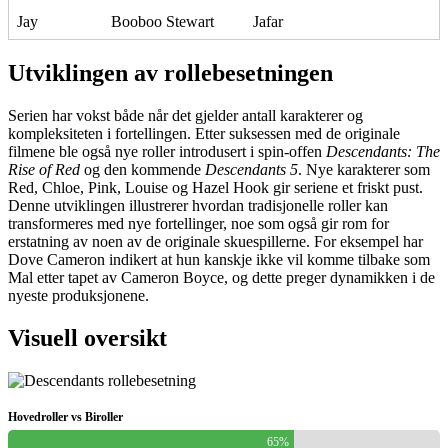
Jay
Booboo Stewart
Jafar
Utviklingen av rollebesetningen
Serien har vokst både når det gjelder antall karakterer og
kompleksiteten i fortellingen. Etter suksessen med de originale
filmene ble også nye roller introdusert i spin-offen
Descendants: The
Rise of Red
og den kommende
Descendants 5
. Nye karakterer som
Red, Chloe, Pink, Louise og Hazel Hook gir seriene et friskt pust.
Denne utviklingen illustrerer hvordan tradisjonelle roller kan
transformeres med nye fortellinger, noe som også gir rom for
erstatning av noen av de originale skuespillerne. For eksempel har
Dove Cameron indikert at hun kanskje ikke vil komme tilbake som
Mal etter tapet av Cameron Boyce, og dette preger dynamikken i de
nyeste produksjonene.
Visuell oversikt
Hovedroller vs Biroller
65%