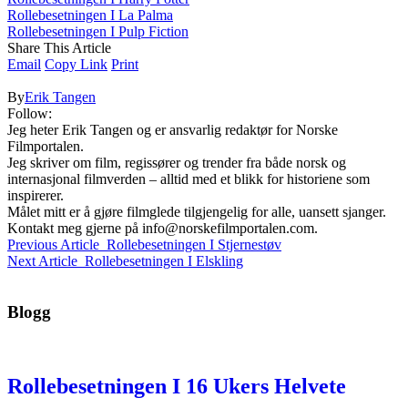
Rollebesetningen I La Palma
Rollebesetningen I Pulp Fiction
Share This Article
Email
Copy Link
Print
By
Erik Tangen
Follow:
Jeg heter Erik Tangen og er ansvarlig redaktør for Norske
Filmportalen.
Jeg skriver om film, regissører og trender fra både norsk og
internasjonal filmverden – alltid med et blikk for historiene som
inspirerer.
Målet mitt er å gjøre filmglede tilgjengelig for alle, uansett sjanger.
Kontakt meg gjerne på
info@norskefilmportalen.com
.
Previous Article
Rollebesetningen I Stjernestøv
Next Article
Rollebesetningen I Elskling
Blogg
Rollebesetningen I 16 Ukers Helvete