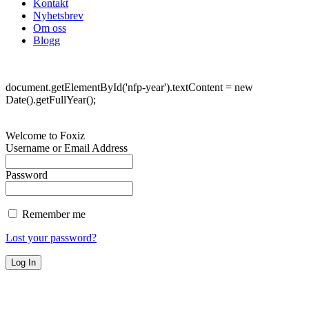
Kontakt
Nyhetsbrev
Om oss
Blogg
©
Norske Filmportalen. Alle rettigheter forbeholdt.
document.getElementById('nfp-year').textContent = new
Date().getFullYear();
Welcome to Foxiz
Username or Email Address
Password
Remember me
Lost your password?