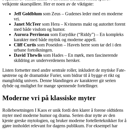
velkjente skuespillere. Her er noen av de viktigste:
Jeff Goldblum
som Zeus – Gudenes leder med en moderne
vri.
Janet McTeer
som Hera – Kvinnens makt og autoritet forent
med både visdom og humor.
Aurora Perrineau
som Eurydike (“Riddy”) – En kompleks
karakter med både mytisk og moderne appell.
Cliff Curtis
som Poseidon – Havets herre som tar del i den
urbane fortolkningen.
David Thewlis
som Hades – En mørk, men fascinerende
skildring av underverdenens hersker.
Listen fortsetter med andre sentrale roller, inkludert de mytiske Fate-
søstrene og de dramatiske Furier, som bidrar til å bygge et rikt og
mangfoldig univers. Denne blandingen av karakterer gir serien
dybde og mulighet for mange spennende fortellinger.
Moderne vri på klassiske myter
Rollebesetningen I Kaos er unik fordi den klarer å forene oldtidens
myter med moderne humor og drama. Serien drar nytte av den
kjente greske mytologien, og bruker moderne fortellerteknikker for å
gjøre innholdet relevant for dagens publikum. For eksempel har