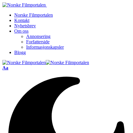
Norske Filmportalen
Kontakt
Nyhetsbrev
Om oss
Annonsering
Forfatterside
Informasjonskapsler
Blogg
Font
Aa
Resizer