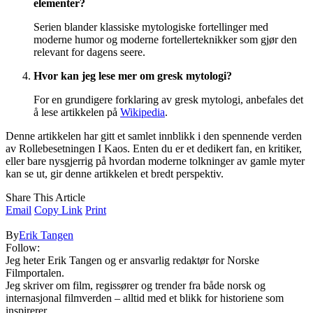
elementer?
Serien blander klassiske mytologiske fortellinger med
moderne humor og moderne fortellerteknikker som gjør den
relevant for dagens seere.
Hvor kan jeg lese mer om gresk mytologi?
For en grundigere forklaring av gresk mytologi, anbefales det
å lese artikkelen på
Wikipedia
.
Denne artikkelen har gitt et samlet innblikk i den spennende verden
av Rollebesetningen I Kaos. Enten du er et dedikert fan, en kritiker,
eller bare nysgjerrig på hvordan moderne tolkninger av gamle myter
kan se ut, gir denne artikkelen et bredt perspektiv.
Share This Article
Email
Copy Link
Print
By
Erik Tangen
Follow:
Jeg heter Erik Tangen og er ansvarlig redaktør for Norske
Filmportalen.
Jeg skriver om film, regissører og trender fra både norsk og
internasjonal filmverden – alltid med et blikk for historiene som
inspirerer.