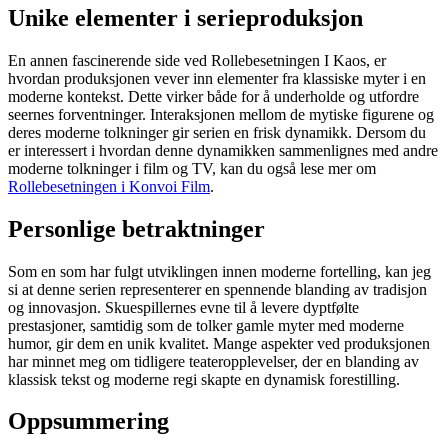
Unike elementer i serieproduksjon
En annen fascinerende side ved Rollebesetningen I Kaos, er
hvordan produksjonen vever inn elementer fra klassiske myter i en
moderne kontekst. Dette virker både for å underholde og utfordre
seernes forventninger. Interaksjonen mellom de mytiske figurene og
deres moderne tolkninger gir serien en frisk dynamikk. Dersom du
er interessert i hvordan denne dynamikken sammenlignes med andre
moderne tolkninger i film og TV, kan du også lese mer om
Rollebesetningen i Konvoi Film
.
Personlige betraktninger
Som en som har fulgt utviklingen innen moderne fortelling, kan jeg
si at denne serien representerer en spennende blanding av tradisjon
og innovasjon. Skuespillernes evne til å levere dyptfølte
prestasjoner, samtidig som de tolker gamle myter med moderne
humor, gir dem en unik kvalitet. Mange aspekter ved produksjonen
har minnet meg om tidligere teateropplevelser, der en blanding av
klassisk tekst og moderne regi skapte en dynamisk forestilling.
Oppsummering