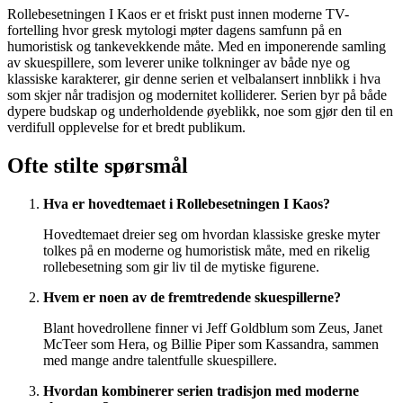
Rollebesetningen I Kaos er et friskt pust innen moderne TV-
fortelling hvor gresk mytologi møter dagens samfunn på en
humoristisk og tankevekkende måte. Med en imponerende samling
av skuespillere, som leverer unike tolkninger av både nye og
klassiske karakterer, gir denne serien et velbalansert innblikk i hva
som skjer når tradisjon og modernitet kolliderer. Serien byr på både
dypere budskap og underholdende øyeblikk, noe som gjør den til en
verdifull opplevelse for et bredt publikum.
Ofte stilte spørsmål
Hva er hovedtemaet i Rollebesetningen I Kaos?
Hovedtemaet dreier seg om hvordan klassiske greske myter
tolkes på en moderne og humoristisk måte, med en rikelig
rollebesetning som gir liv til de mytiske figurene.
Hvem er noen av de fremtredende skuespillerne?
Blant hovedrollene finner vi Jeff Goldblum som Zeus, Janet
McTeer som Hera, og Billie Piper som Kassandra, sammen
med mange andre talentfulle skuespillere.
Hvordan kombinerer serien tradisjon med moderne