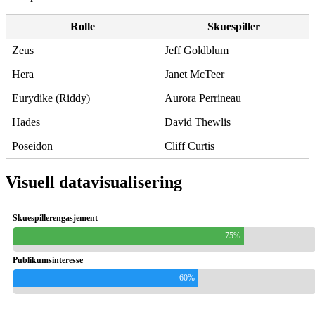
Rolle
Skuespiller
Zeus
Jeff Goldblum
Hera
Janet McTeer
Eurydike (Riddy)
Aurora Perrineau
Hades
David Thewlis
Poseidon
Cliff Curtis
Visuell datavisualisering
Skuespillerengasjement
75%
Publikumsinteresse
60%