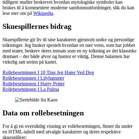
tidligere studier beskrevet hvordan mytologiske symboler kan
brukes til å kommentere moderne samfunnsutfordringer, slik du kan
lese mer om på
Wikipedia
.
Skuespillernes bidrag
Skuespillerne gir liv til sine karakterer gjennom unike og personlige
tolkninger. Jeg husker spesielt hvordan en nær venn, som har jobbet
med teater, beskrev deres innsats som en ny tolkning av det klassiske
dramaet – der både alvor og humor er viktig. Denne balansen har
virkelig satt serien på kartet.
Rollebesetningen I 10 Ting Jeg Hater Ved Deg
Rollebesetningen I Lilyhammer
Rollebesetningen I Harry Potter
Rollebesetningen I La Palma
Data om rollebesetningen
For å gi en oversiktlig visning av rollebesetningen, finner du under
en HTML-tabell med utvalgte karakterer og deres respektive
skuespillere: