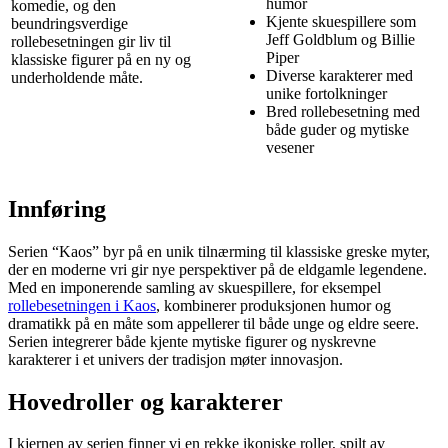
humor
komedie, og den
Kjente skuespillere som
beundringsverdige
Jeff Goldblum og Billie
rollebesetningen gir liv til
Piper
klassiske figurer på en ny og
Diverse karakterer med
underholdende måte.
unike fortolkninger
Bred rollebesetning med
både guder og mytiske
vesener
Innføring
Serien “Kaos” byr på en unik tilnærming til klassiske greske myter,
der en moderne vri gir nye perspektiver på de eldgamle legendene.
Med en imponerende samling av skuespillere, for eksempel
rollebesetningen i Kaos
, kombinerer produksjonen humor og
dramatikk på en måte som appellerer til både unge og eldre seere.
Serien integrerer både kjente mytiske figurer og nyskrevne
karakterer i et univers der tradisjon møter innovasjon.
Hovedroller og karakterer
I kjernen av serien finner vi en rekke ikoniske roller, spilt av