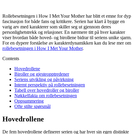
Rollebesetningen i How I Met Your Mother har blitt et emne for dyp
fascinasjon for både fans og kritikere. Serien har klart å bygge en
varig arv med karakterer som skiller seg ut gjennom deres
personlighetstrekk og relasjoner. En nærmere titt på hver karakter
viser hvordan både hoved- og birollene bidrar til seriens unike sjarm.
For en dypere forståelse av karakterdynamikken kan du lese mer om
rollebesetningen i How I Met Your Mother
.
Contents
Hovedrollene
Biroller og gjesteopptredener
Seriens utvikling og påvirkning
Internt perspektiv på rollebesetningen
Tabell over hovedroller og biroller
Nøkkelfakta om rollebesetningen
Oppsummering
Ofte stilte spørsmål
Hovedrollene
De fem hovedrollene definerer serien og har hver sin egen distinkte