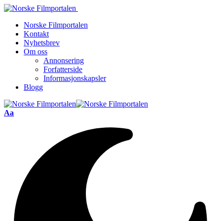
Norske Filmportalen
Kontakt
Nyhetsbrev
Om oss
Annonsering
Forfatterside
Informasjonskapsler
Blogg
Font
Aa
Resizer