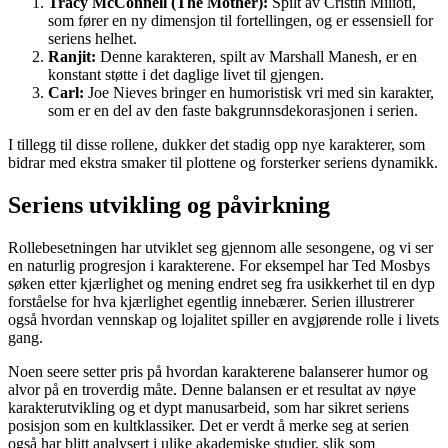
Tracy McConnell (The Mother):
Spilt av Cristin Milioti,
som fører en ny dimensjon til fortellingen, og er essensiell for
seriens helhet.
Ranjit:
Denne karakteren, spilt av Marshall Manesh, er en
konstant støtte i det daglige livet til gjengen.
Carl:
Joe Nieves bringer en humoristisk vri med sin karakter,
som er en del av den faste bakgrunnsdekorasjonen i serien.
I tillegg til disse rollene, dukker det stadig opp nye karakterer, som
bidrar med ekstra smaker til plottene og forsterker seriens dynamikk.
Seriens utvikling og påvirkning
Rollebesetningen har utviklet seg gjennom alle sesongene, og vi ser
en naturlig progresjon i karakterene. For eksempel har Ted Mosbys
søken etter kjærlighet og mening endret seg fra usikkerhet til en dyp
forståelse for hva kjærlighet egentlig innebærer. Serien illustrerer
også hvordan vennskap og lojalitet spiller en avgjørende rolle i livets
gang.
Noen seere setter pris på hvordan karakterene balanserer humor og
alvor på en troverdig måte. Denne balansen er et resultat av nøye
karakterutvikling og et dypt manusarbeid, som har sikret seriens
posisjon som en kultklassiker. Det er verdt å merke seg at serien
også har blitt analysert i ulike akademiske studier, slik som