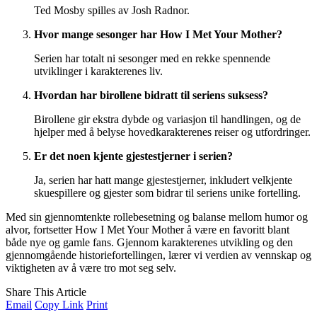
Ted Mosby spilles av Josh Radnor.
Hvor mange sesonger har How I Met Your Mother?
Serien har totalt ni sesonger med en rekke spennende
utviklinger i karakterenes liv.
Hvordan har birollene bidratt til seriens suksess?
Birollene gir ekstra dybde og variasjon til handlingen, og de
hjelper med å belyse hovedkarakterenes reiser og utfordringer.
Er det noen kjente gjestestjerner i serien?
Ja, serien har hatt mange gjestestjerner, inkludert velkjente
skuespillere og gjester som bidrar til seriens unike fortelling.
Med sin gjennomtenkte rollebesetning og balanse mellom humor og
alvor, fortsetter How I Met Your Mother å være en favoritt blant
både nye og gamle fans. Gjennom karakterenes utvikling og den
gjennomgående historiefortellingen, lærer vi verdien av vennskap og
viktigheten av å være tro mot seg selv.
Share This Article
Email
Copy Link
Print