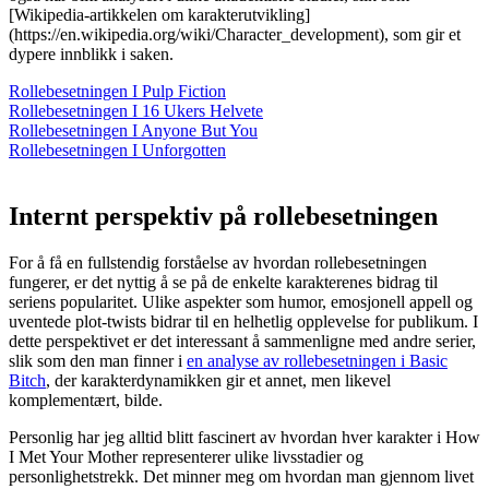
[Wikipedia-artikkelen om karakterutvikling]
(https://en.wikipedia.org/wiki/Character_development), som gir et
dypere innblikk i saken.
Rollebesetningen I Pulp Fiction
Rollebesetningen I 16 Ukers Helvete
Rollebesetningen I Anyone But You
Rollebesetningen I Unforgotten
Internt perspektiv på rollebesetningen
For å få en fullstendig forståelse av hvordan rollebesetningen
fungerer, er det nyttig å se på de enkelte karakterenes bidrag til
seriens popularitet. Ulike aspekter som humor, emosjonell appell og
uventede plot-twists bidrar til en helhetlig opplevelse for publikum. I
dette perspektivet er det interessant å sammenligne med andre serier,
slik som den man finner i
en analyse av rollebesetningen i Basic
Bitch
, der karakterdynamikken gir et annet, men likevel
komplementært, bilde.
Personlig har jeg alltid blitt fascinert av hvordan hver karakter i How
I Met Your Mother representerer ulike livsstadier og
personlighetstrekk. Det minner meg om hvordan man gjennom livet