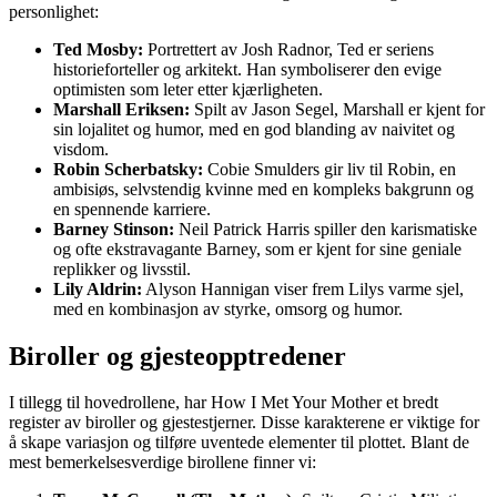
personlighet:
Ted Mosby:
Portrettert av Josh Radnor, Ted er seriens
historieforteller og arkitekt. Han symboliserer den evige
optimisten som leter etter kjærligheten.
Marshall Eriksen:
Spilt av Jason Segel, Marshall er kjent for
sin lojalitet og humor, med en god blanding av naivitet og
visdom.
Robin Scherbatsky:
Cobie Smulders gir liv til Robin, en
ambisiøs, selvstendig kvinne med en kompleks bakgrunn og
en spennende karriere.
Barney Stinson:
Neil Patrick Harris spiller den karismatiske
og ofte ekstravagante Barney, som er kjent for sine geniale
replikker og livsstil.
Lily Aldrin:
Alyson Hannigan viser frem Lilys varme sjel,
med en kombinasjon av styrke, omsorg og humor.
Biroller og gjesteopptredener
I tillegg til hovedrollene, har How I Met Your Mother et bredt
register av biroller og gjestestjerner. Disse karakterene er viktige for
å skape variasjon og tilføre uventede elementer til plottet. Blant de
mest bemerkelsesverdige birollene finner vi: