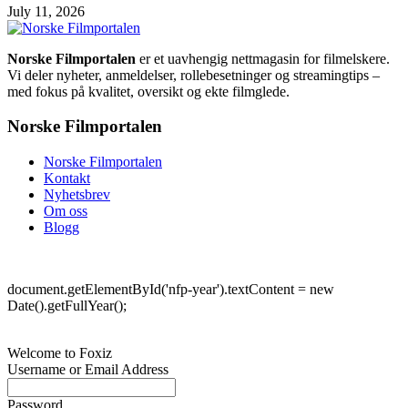
July 11, 2026
Norske Filmportalen
er et uavhengig nettmagasin for filmelskere.
Vi deler nyheter, anmeldelser, rollebesetninger og streamingtips –
med fokus på kvalitet, oversikt og ekte filmglede.
Norske Filmportalen
Norske Filmportalen
Kontakt
Nyhetsbrev
Om oss
Blogg
©
Norske Filmportalen. Alle rettigheter forbeholdt.
document.getElementById('nfp-year').textContent = new
Date().getFullYear();
Welcome to Foxiz
Username or Email Address
Password