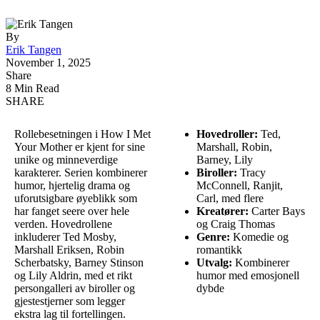
By
Erik Tangen
November 1, 2025
Share
8 Min Read
SHARE
Rollebesetningen i How I Met
Hovedroller:
Ted,
Your Mother er kjent for sine
Marshall, Robin,
unike og minneverdige
Barney, Lily
karakterer. Serien kombinerer
Biroller:
Tracy
humor, hjertelig drama og
McConnell, Ranjit,
uforutsigbare øyeblikk som
Carl, med flere
har fanget seere over hele
Kreatører:
Carter Bays
verden. Hovedrollene
og Craig Thomas
inkluderer Ted Mosby,
Genre:
Komedie og
Marshall Eriksen, Robin
romantikk
Scherbatsky, Barney Stinson
Utvalg:
Kombinerer
og Lily Aldrin, med et rikt
humor med emosjonell
persongalleri av biroller og
dybde
gjestestjerner som legger
ekstra lag til fortellingen.