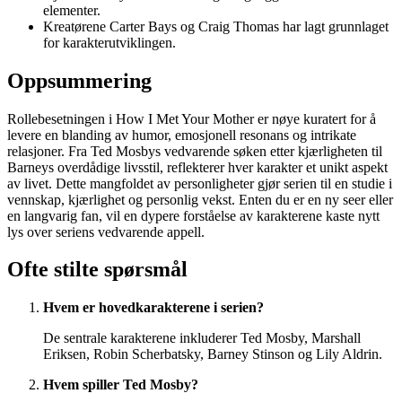
elementer.
Kreatørene Carter Bays og Craig Thomas har lagt grunnlaget
for karakterutviklingen.
Oppsummering
Rollebesetningen i How I Met Your Mother er nøye kuratert for å
levere en blanding av humor, emosjonell resonans og intrikate
relasjoner. Fra Ted Mosbys vedvarende søken etter kjærligheten til
Barneys overdådige livsstil, reflekterer hver karakter et unikt aspekt
av livet. Dette mangfoldet av personligheter gjør serien til en studie i
vennskap, kjærlighet og personlig vekst. Enten du er en ny seer eller
en langvarig fan, vil en dypere forståelse av karakterene kaste nytt
lys over seriens vedvarende appell.
Ofte stilte spørsmål
Hvem er hovedkarakterene i serien?
De sentrale karakterene inkluderer Ted Mosby, Marshall
Eriksen, Robin Scherbatsky, Barney Stinson og Lily Aldrin.
Hvem spiller Ted Mosby?