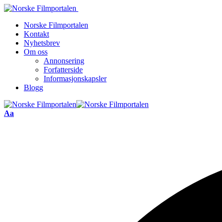
Norske Filmportalen
Kontakt
Nyhetsbrev
Om oss
Annonsering
Forfatterside
Informasjonskapsler
Blogg
Font
Aa
Resizer