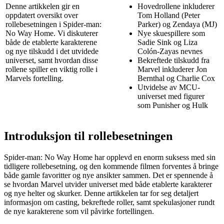
Denne artikkelen gir en
Hovedrollene inkluderer
oppdatert oversikt over
Tom Holland (Peter
rollebesetningen i Spider-man:
Parker) og Zendaya (MJ)
No Way Home. Vi diskuterer
Nye skuespillere som
både de etablerte karakterene
Sadie Sink og Liza
og nye tilskudd i det utvidede
Colón-Zayas nevnes
universet, samt hvordan disse
Bekreftede tilskudd fra
rollene spiller en viktig rolle i
Marvel inkluderer Jon
Marvels fortelling.
Bernthal og Charlie Cox
Utvidelse av MCU-
universet med figurer
som Punisher og Hulk
Introduksjon til rollebesetningen
Spider-man: No Way Home har opplevd en enorm suksess med sin
tidligere rollebesetning, og den kommende filmen forventes å bringe
både gamle favoritter og nye ansikter sammen. Det er spennende å
se hvordan Marvel utvider universet med både etablerte karakterer
og nye helter og skurker. Denne artikkelen tar for seg detaljert
informasjon om casting, bekreftede roller, samt spekulasjoner rundt
de nye karakterene som vil påvirke fortellingen.