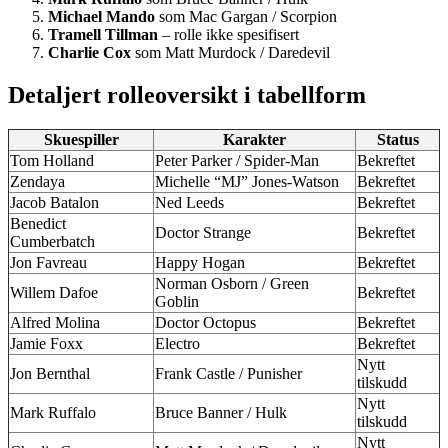
Michael Mando
som Mac Gargan / Scorpion
Tramell Tillman
– rolle ikke spesifisert
Charlie Cox
som Matt Murdock / Daredevil
Detaljert rolleoversikt i tabellform
Skuespiller
Karakter
Status
Tom Holland
Peter Parker / Spider-Man
Bekreftet
Zendaya
Michelle “MJ” Jones-Watson
Bekreftet
Jacob Batalon
Ned Leeds
Bekreftet
Benedict
Doctor Strange
Bekreftet
Cumberbatch
Jon Favreau
Happy Hogan
Bekreftet
Norman Osborn / Green
Willem Dafoe
Bekreftet
Goblin
Alfred Molina
Doctor Octopus
Bekreftet
Jamie Foxx
Electro
Bekreftet
Nytt
Jon Bernthal
Frank Castle / Punisher
tilskudd
Nytt
Mark Ruffalo
Bruce Banner / Hulk
tilskudd
Nytt