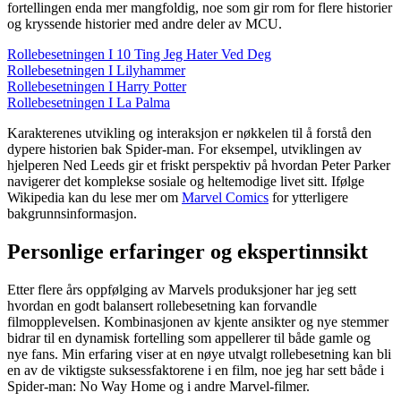
fortellingen enda mer mangfoldig, noe som gir rom for flere historier
og kryssende historier med andre deler av MCU.
Rollebesetningen I 10 Ting Jeg Hater Ved Deg
Rollebesetningen I Lilyhammer
Rollebesetningen I Harry Potter
Rollebesetningen I La Palma
Karakterenes utvikling og interaksjon er nøkkelen til å forstå den
dypere historien bak Spider-man. For eksempel, utviklingen av
hjelperen Ned Leeds gir et friskt perspektiv på hvordan Peter Parker
navigerer det komplekse sosiale og heltemodige livet sitt. Ifølge
Wikipedia kan du lese mer om
Marvel Comics
for ytterligere
bakgrunnsinformasjon.
Personlige erfaringer og ekspertinnsikt
Etter flere års oppfølging av Marvels produksjoner har jeg sett
hvordan en godt balansert rollebesetning kan forvandle
filmopplevelsen. Kombinasjonen av kjente ansikter og nye stemmer
bidrar til en dynamisk fortelling som appellerer til både gamle og
nye fans. Min erfaring viser at en nøye utvalgt rollebesetning kan bli
en av de viktigste suksessfaktorene i en film, noe jeg har sett både i
Spider-man: No Way Home og i andre Marvel-filmer.