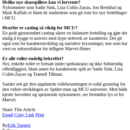
Hvilke nye skuespillere kan vi forvente?
Nykommere som Sadie Sink, Liza Colón-Zayas, Jon Bernthal og
Mark Ruffalo er blant de studentene som gir rom for nye fortellinger
i MCU.
Hvorfor er casting så viktig for MCU?
En godt gjennomført casting sikrer en balansert fortelling og gjør det
mulig å bygge et univers med dype nettverk av karakterer. Det gir
også rom for karakterutvikling og narrative kryssninger, noe som har
vært en suksessfaktor for tidligere Marvel-filmer.
Er alle roller endelig bekreftet?
Nei, enkelte roller er fortsatt under spekulasjon og ikke fullstendig
offentliggjort, blant annet for karakterene spilt av Sadie Sink, Liza
Colón-Zayas og Tramell Tillman.
Samlet sett gir den oppdaterte rollebesetningen et solid grunnlag for
den videre utviklingen av Spider-man og MCU-universet. Med både
kjente favoritter og spennende nykommere, ser fremtiden lys ut for
Marvel.
Share This Article
Email
Copy Link
Print
By
Erik Tangen