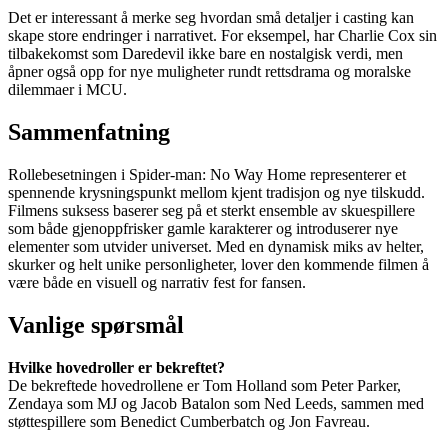
Det er interessant å merke seg hvordan små detaljer i casting kan
skape store endringer i narrativet. For eksempel, har Charlie Cox sin
tilbakekomst som Daredevil ikke bare en nostalgisk verdi, men
åpner også opp for nye muligheter rundt rettsdrama og moralske
dilemmaer i MCU.
Sammenfatning
Rollebesetningen i Spider-man: No Way Home representerer et
spennende krysningspunkt mellom kjent tradisjon og nye tilskudd.
Filmens suksess baserer seg på et sterkt ensemble av skuespillere
som både gjenoppfrisker gamle karakterer og introduserer nye
elementer som utvider universet. Med en dynamisk miks av helter,
skurker og helt unike personligheter, lover den kommende filmen å
være både en visuell og narrativ fest for fansen.
Vanlige spørsmål
Hvilke hovedroller er bekreftet?
De bekreftede hovedrollene er Tom Holland som Peter Parker,
Zendaya som MJ og Jacob Batalon som Ned Leeds, sammen med
støttespillere som Benedict Cumberbatch og Jon Favreau.