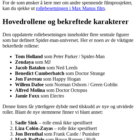
For de som ønsker å lære mer om andre spennende filmprosjekter,
kan du sjekke ut
rollebesetningen i Max Manus film
.
Hovedrollene og bekreftede karakterer
Den oppdaterte rollebesetningen inneholder flere sentrale figurer
som har definert Spider-man-universet. Her er noen av de viktigste
bekreftede rollene:
Tom Holland
som Peter Parker / Spider-Man
Zendaya
som MJ
Jacob Batalon
som Ned Leeds
Benedict Cumberbatch
som Doctor Strange
Jon Favreau
som Happy Hogan
Willem Dafoe
som Norman Osborn / Green Goblin
Alfred Molina
som Doctor Octopus
Jamie Foxx
som Electro
Denne listen får ytterligere dybde med tilskudd av nye og utvidede
roller. Blant de nye stemmene finner vi blant annet:
Sadie Sink
– rolle ennå ikke spesifisert
Liza Colón-Zayas
– rolle ikke spesifisert
Jon Bernthal
som Frank Castle / Punisher
Mark Ruffalo
som Bruce Banner / Hulk