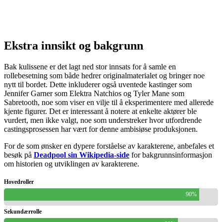
Ekstra innsikt og bakgrunn
Bak kulissene er det lagt ned stor innsats for å samle en
rollebesetning som både hedrer originalmaterialet og bringer noe
nytt til bordet. Dette inkluderer også uventede kastinger som
Jennifer Garner som Elektra Natchios og Tyler Mane som
Sabretooth, noe som viser en vilje til å eksperimentere med allerede
kjente figurer. Det er interessant å notere at enkelte aktører ble
vurdert, men ikke valgt, noe som understreker hvor utfordrende
castingsprosessen har vært for denne ambisiøse produksjonen.
For de som ønsker en dypere forståelse av karakterene, anbefales et
besøk på
Deadpool sin Wikipedia-side
for bakgrunnsinformasjon
om historien og utviklingen av karakterene.
Hovedroller
90%
Sekundærrolle