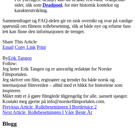
sider, slik som
Deadpool
, for mer historisk kontekst og
karakterutvikling.
Sammendraget og FAQ-delen gir en rask oversikt og svar på vanlige
spørsmål om filmens rollebesetning, slik at både nye og erfarne fans
lett kan finne den informasjonen de trenger.
Share This Article
Email
Copy Link
Print
By
Erik Tangen
Follow:
Jeg heter Erik Tangen og er ansvarlig redaktør for Norske
Filmportalen.
Jeg skriver om film, regissører og trender fra både norsk og
internasjonal filmverden – alltid med et blikk for historiene som
inspirerer.
Målet mitt er å gjøre filmglede tilgjengelig for alle, uansett sjanger.
Kontakt meg gjerne på
info@norskefilmportalen.com
.
Previous Article
Rollebesetningen I Beetlejuice 2
Next Article
Rollebesetningen I Våre Beste År
Blogg