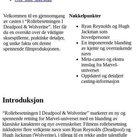
Velkommen til en gjennomgang
Nøkkelpunkter
av casten i “Rollebesetningen I
Ryan Reynolds og Hugh
Deadpool & Wolverine”. Her får
Jackman som
du en oversikt over de viktigste
hovedpersoner
skuespillerne, praktiske detaljer,
En imponerende blanding
og unike fakta om denne
av kjente og overraskende
spennende filmproduksjonen.
navn
Meta-cameo og ekstra
innslag fra Marvel-
universet
Oppdatert og detaljert
casting-informasjon
Introduksjon
“Rollebesetningen I Deadpool & Wolverine” markerer en ny og
spennende retning for Marvel-universet med en blanding av
klassiske karakterer og nye overraskelser. Filmens rollebesetning
inkluderer flere velkjente navn som Ryan Reynolds (Deadpool) og
Hugh Jackman (Wolverine), i tillegg til en rekke andre talentfulle