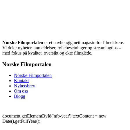
Norske Filmportalen
er et uavhengig nettmagasin for filmelskere.
Vi deler nyheter, anmeldelser, rollebesetninger og streamingtips –
med fokus på kvalitet, oversikt og ekte filmglede.
Norske Filmportalen
Norske Filmportalen
Kontakt
Nyhetsbrev
Om oss
Blogg
©
Norske Filmportalen. Alle rettigheter forbeholdt.
document.getElementById('nfp-year').textContent = new
Date().getFullYear();