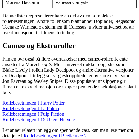
Morena Baccarin
Vanessa Carlysle
Denne listen representerer bare en del av den komplekse
rollebesetningen. Andre roller som blant annet Dopinder, Negasonic
Teenage Warhead og stemmen til Colossus, utvider universet og gir
nye dimensjoner til filmens fortelling.
Cameo og Ekstraroller
Filmen byr også på flere overraskelser med cameo-roller. Kjente
ansikter fra Marvel- og X-Men-universet dukker opp, slik som
Blake Lively i rollen Lady Deadpool og andre alternative versjoner
av Deadpool. I tillegg ser vi gjesteopptredener av store navn som
Jon Favreau og Wesley Snipes. Disse populære innslippene gir
filmen en ekstra dimensjon og skaper spennende spekulasjoner blant
fans.
Rollebesetningen I Harry Potter
Rollebesetningen I La Palma
Rollebesetningen I Pulp Fiction
Rollebesetningen I 16 Ukers Helvete
I et annet relatert innlegg om spennende cast, kan man lese mer om
detaljene i
Rollebesetningen i Beetlejuice 2
.