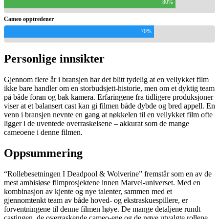
80%
Cameo opptredener
70%
Personlige innsikter
Gjennom flere år i bransjen har det blitt tydelig at en vellykket film
ikke bare handler om en storbudsjett-historie, men om et dyktig team
på både foran og bak kamera. Erfaringene fra tidligere produksjoner
viser at et balansert cast kan gi filmen både dybde og bred appell. En
venn i bransjen nevnte en gang at nøkkelen til en vellykket film ofte
ligger i de uventede overraskelsene – akkurat som de mange
cameoene i denne filmen.
Oppsummering
“Rollebesetningen I Deadpool & Wolverine” fremstår som en av de
mest ambisiøse filmprosjektene innen Marvel-universet. Med en
kombinasjon av kjente og nye talenter, sammen med et
gjennomtenkt team av både hoved- og ekstraskuespillere, er
forventningene til denne filmen høye. De mange detaljene rundt
castingen, de overraskende cameo-ene og de nøye utvalgte rollene